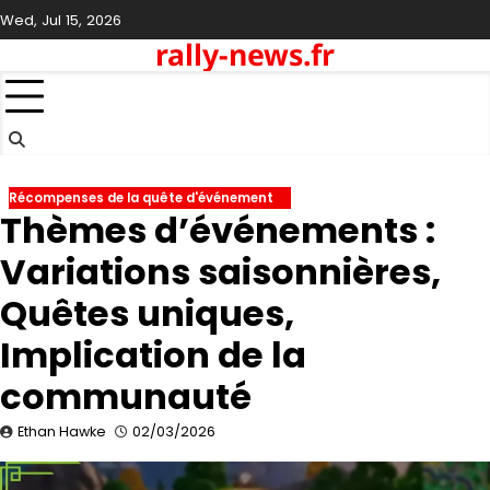
Skip
Wed, Jul 15, 2026
to
rally-news.fr
content
Récompenses de la quête d'événement
Thèmes d’événements :
Variations saisonnières,
Quêtes uniques,
Implication de la
communauté
Ethan Hawke
02/03/2026