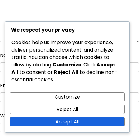
We respect your privacy
Cookies help us improve your experience,
deliver personalized content, and analyze
Name
*
traffic. You can choose which cookies to
allow by clicking
Customize
. Click
Accept
All
to consent or
Reject All
to decline non-
essential cookies.
Email
*
Customize
Reject All
Website
Accept All