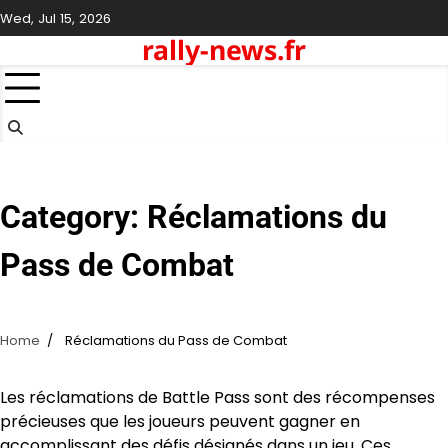
Skip
Wed, Jul 15, 2026
to
rally-news.fr
content
Category:
Réclamations du
Pass de Combat
Home
Réclamations du Pass de Combat
Les réclamations de Battle Pass sont des récompenses
précieuses que les joueurs peuvent gagner en
accomplissant des défis désignés dans un jeu. Ces