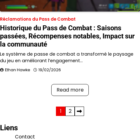
Réclamations du Pass de Combat
Historique du Pass de Combat : Saisons
passées, Récompenses notables, Impact sur
la communauté
Le système de passe de combat a transformé le paysage
du jeu en améliorant l’engagement…
Ethan Hawke
19/02/2026
Read more
Posts
1
2
pagination
Liens
Contact