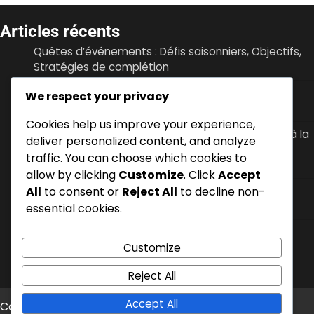
Articles récents
Quêtes d’événements : Défis saisonniers, Objectifs,
Stratégies de complétion
XP d’événement : Gagner grâce aux quêtes,
We respect your privacy
Maximiser les récompenses, Astuces
Cookies help us improve your experience,
Escroqueries V-Bucks : Reconnaître la fraude liée à la
deliver personalized content, and analyze
console, Signaler des problèmes, Protéger votre
traffic. You can choose which cookies to
compte
allow by clicking
Customize
. Click
Accept
All
to consent or
Reject All
to decline non-
Achat du Pass de Combat : Options de prix,
Disponibilité saisonnière, Offrir
essential cookies.
Retour sur l’événement : Réactions de la
Customize
communauté, Suggestions, Réponses des
développeurs
Reject All
Accept All
Copyright © 2026
rally-news.fr
Theme: News Bite By