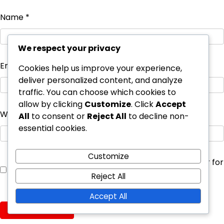
Name
*
We respect your privacy
Email
*
Cookies help us improve your experience,
deliver personalized content, and analyze
traffic. You can choose which cookies to
allow by clicking
Customize
. Click
Accept
Website
All
to consent or
Reject All
to decline non-
essential cookies.
Customize
Save my name, email, and website in this browser for
the next time I comment.
Reject All
Accept All