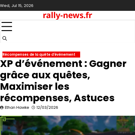
Skip
Wed, Jul 15, 2026
to
rally-news.fr
content
Récompenses de la quête d'événement
XP d’événement : Gagner
grâce aux quêtes,
Maximiser les
récompenses, Astuces
Ethan Hawke
12/03/2026