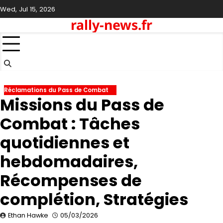
Skip
Wed, Jul 15, 2026
to
rally-news.fr
content
Réclamations du Pass de Combat
Missions du Pass de
Combat : Tâches
quotidiennes et
hebdomadaires,
Récompenses de
complétion, Stratégies
Ethan Hawke
05/03/2026