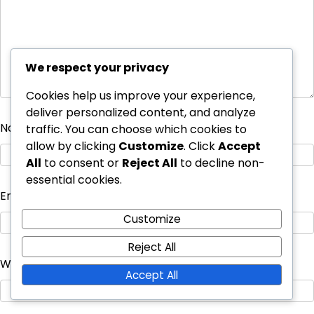
We respect your privacy
Cookies help us improve your experience,
deliver personalized content, and analyze
Name
*
traffic. You can choose which cookies to
allow by clicking
Customize
. Click
Accept
All
to consent or
Reject All
to decline non-
essential cookies.
Email
*
Customize
Reject All
Website
Accept All