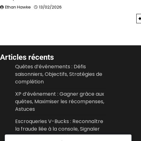
Ethan Hawke
13/02/2026
Posts
pagination
Articles récents
Quêtes d’événements : Défis
saisonniers, Objectifs, Stratégies de
complétion
XP d’événement : Gagner grâce aux
quêtes, Maximiser les récompenses,
Astuces
Escroqueries V-Bucks : Reconnaître
la fraude liée à la console, Signaler
des problèmes, Protéger votre